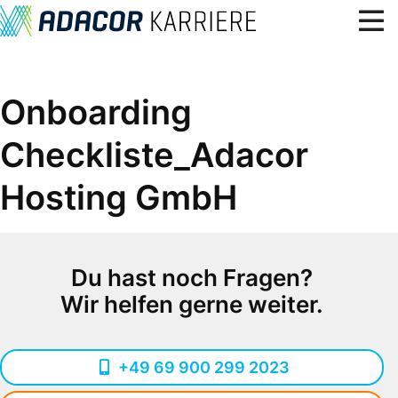
Über uns
Onboarding
Benefits, Kultur & Werte
Checkliste_Adacor
Lerne uns kennen
Karriere
Hosting GmbH
Standorte
Blog
Du hast noch Fragen?
7
Offene Stellen
Wir helfen gerne weiter.
+49 69 900 299 2023