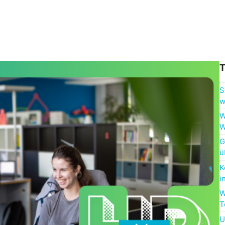
T
S
w
W
W
G
ü
K
i
W
T
U