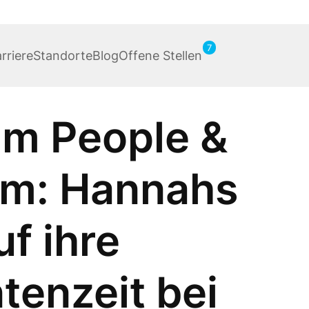
7
rriere
Standorte
Blog
Offene Stellen
im People &
am: Hannahs
f ihre
enzeit bei