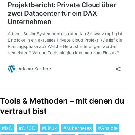
Tools & Methoden – mit denen du
vertraut bist
IaC
CI/CD
Linux
Kubernetes
Ansible