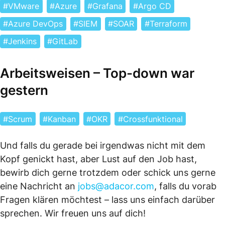
VMware
Azure
Grafana
Argo CD
Azure DevOps
SIEM
SOAR
Terraform
Jenkins
GitLab
Arbeitsweisen – Top-down war
gestern
Scrum
Kanban
OKR
Crossfunktional
Und falls du gerade bei irgendwas nicht mit dem
Kopf genickt hast, aber Lust auf den Job hast,
bewirb dich gerne trotzdem oder schick uns gerne
eine Nachricht an
jobs@adacor.com
, falls du vorab
Fragen klären möchtest – lass uns einfach darüber
sprechen. Wir freuen uns auf dich!