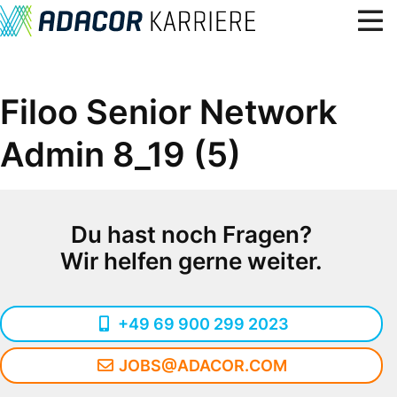
Über uns
Filoo Senior Network
Benefits, Kultur & Werte
Admin 8_19 (5)
Lerne uns kennen
Karriere
Standorte
Du hast noch Fragen?
Wir helfen gerne weiter.
Blog
7
Offene Stellen
+49 69 900 299 2023
JOBS@ADACOR.COM