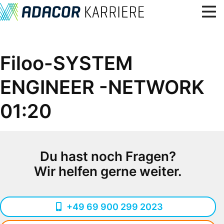
Über uns
Filoo-SYSTEM
Benefits, Kultur & Werte
ENGINEER -NETWORK
Lerne uns kennen
Karriere
01:20
Standorte
Blog
Du hast noch Fragen?
7
Offene Stellen
Wir helfen gerne weiter.
+49 69 900 299 2023