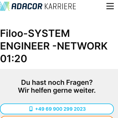
Über uns
Filoo-SYSTEM
Benefits, Kultur & Werte
ENGINEER -NETWORK
Lerne uns kennen
Karriere
01:20
Standorte
Blog
Du hast noch Fragen?
7
Offene Stellen
Wir helfen gerne weiter.
+49 69 900 299 2023