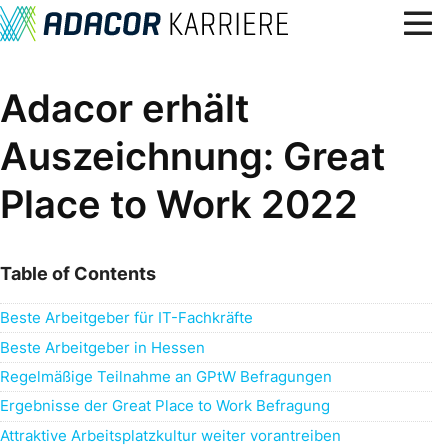
Über uns
Adacor erhält
Benefits, Kultur & Werte
Auszeichnung: Great
Lerne uns kennen
Place to Work 2022
Karriere
Standorte
Table of Contents
Blog
Beste Arbeitgeber für IT-Fachkräfte
7
Offene Stellen
Beste Arbeitgeber in Hessen
Regelmäßige Teilnahme an GPtW Befragungen
Ergebnisse der Great Place to Work Befragung
Attraktive Arbeitsplatzkultur weiter vorantreiben